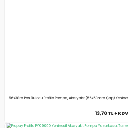
56x38m Pos Rulosu Profilo Pompa, Akaryakıt (56x53mm Çap) Yenines
13,70 TL + KD