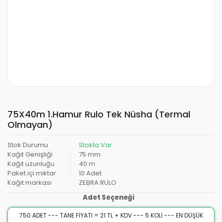
75X40m 1.Hamur Rulo Tek Nüsha (Termal
Olmayan)
Stok Durumu
Stokta Var
Kağıt Genişliği
75 mm
Kağıt uzunluğu
40 m
Paket içi miktar
10 Adet
Kağıt markası
ZEBRA RULO
Adet Seçeneği
750 ADET --- TANE FİYATI = 21 TL + KDV --- 5 KOLİ --- EN DÜŞÜK